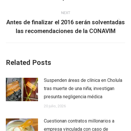
post:
NEXT
Antes de finalizar el 2016 serán solventadas
Next
las recomendaciones de la CONAVIM
post:
Related Posts
Suspenden áreas de clínica en Cholula
tras muerte de una niña; investigan
presunta negligencia médica
20 julio, 2026
Cuestionan contratos millonarios a
empresa vinculada con caso de