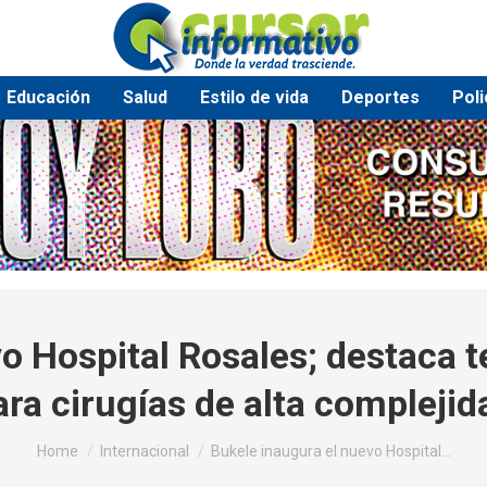
Educación
Salud
Estilo de vida
Deportes
Poli
o Hospital Rosales; destaca 
ara cirugías de alta complejid
You are here:
Home
Internacional
Bukele inaugura el nuevo Hospital…