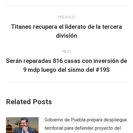
Post
PREVIOUS
navigation
Titanes recupera el liderato de la tercera
Previous
división
post:
NEXT
Serán reparadas 816 casas con inversión de
Next
9 mdp luego del sismo del #19S
post:
Related Posts
Gobierno de Puebla prepara despliegue
territorial para defender proyecto del