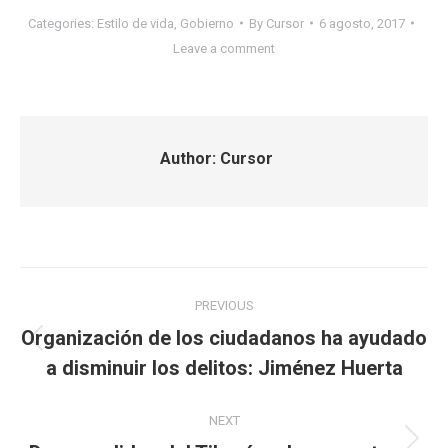
Categories:
Estilo de vida
,
Gobierno
By
Cursor
6 agosto, 2017
Leave a comment
Author:
Cursor
Post
PREVIOUS
navigation
Organización de los ciudadanos ha ayudado
Previous
a disminuir los delitos: Jiménez Huerta
post:
NEXT