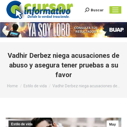
Buscar
Search:
Vadhir Derbez niega acusaciones de
abuso y asegura tener pruebas a su
favor
You are here:
Home
Estilo de vida
Vadhir Derbez niega acusaciones de…
Estilo de vida
May