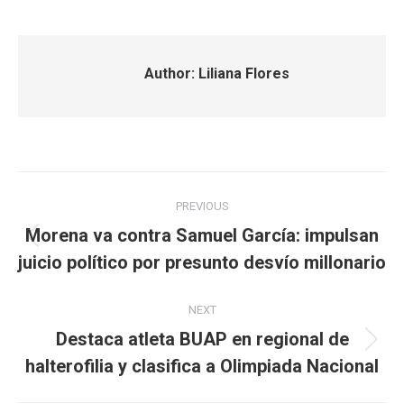
Author:
Liliana Flores
Post
PREVIOUS
navigation
Morena va contra Samuel García: impulsan
Previous
juicio político por presunto desvío millonario
post:
NEXT
Destaca atleta BUAP en regional de
Next
halterofilia y clasifica a Olimpiada Nacional
post: