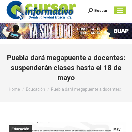
Buscar
Search:
Puebla dará megapuente a docentes:
suspenderán clases hasta el 18 de
mayo
You are here:
Home
Educación
Puebla dará megapuente a docentes:…
Educación
May