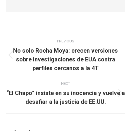
Post
PREVIOUS
navigation
No solo Rocha Moya: crecen versiones
Previous
sobre investigaciones de EUA contra
post:
perfiles cercanos a la 4T
NEXT
“El Chapo” insiste en su inocencia y vuelve a
Next
desafiar a la justicia de EE.UU.
post: