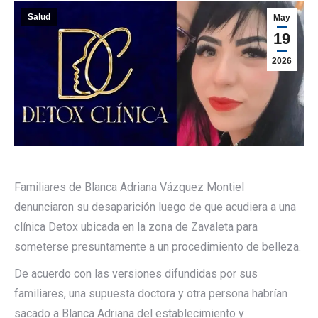
Salud
May
19
2026
Familiares de Blanca Adriana Vázquez Montiel
denunciaron su desaparición luego de que acudiera a una
clínica Detox ubicada en la zona de Zavaleta para
someterse presuntamente a un procedimiento de belleza.
De acuerdo con las versiones difundidas por sus
familiares, una supuesta doctora y otra persona habrían
sacado a Blanca Adriana del establecimiento y