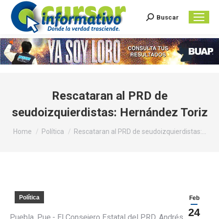
Buscar
Search:
Rescataran al PRD de
seudoizquierdistas: Hernández Toriz
You are here:
Home
Política
Rescataran al PRD de seudoizquierdistas:…
Política
Feb
24
Puebla, Pue.- El Consejero Estatal del PRD, Andrés