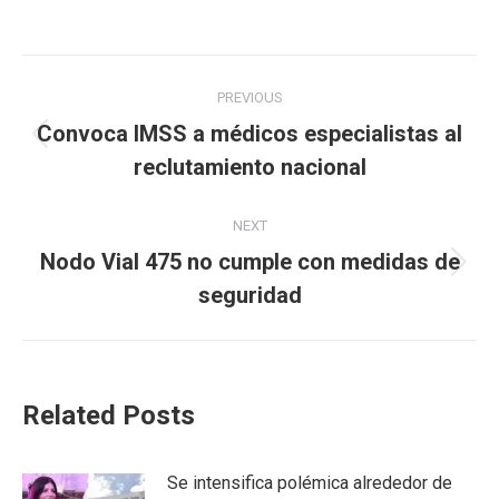
Post
PREVIOUS
navigation
Convoca IMSS a médicos especialistas al
Previous
reclutamiento nacional
post:
NEXT
Nodo Vial 475 no cumple con medidas de
Next
seguridad
post:
Related Posts
Se intensifica polémica alrededor de