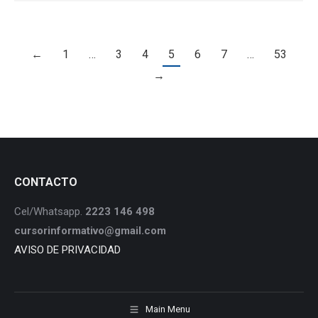
←
1
…
3
4
5
6
7
…
53
→
CONTACTO
Cel/Whatsapp.
2223 146 498
cursorinformativo@gmail.com
AVISO DE PRIVACIDAD
Main Menu