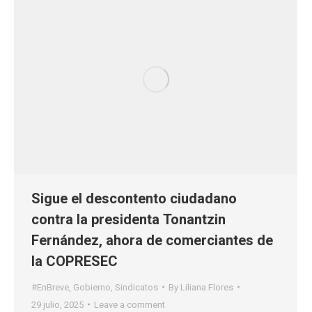
Sigue el descontento ciudadano
contra la presidenta Tonantzin
Fernández, ahora de comerciantes de
la COPRESEC
#EnBreve
,
Gobierno
,
Sindicatos
By
Liliana Flores
29 julio, 2025
Leave a comment