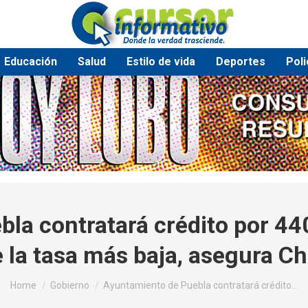
Educación
Salud
Estilo de vida
Deportes
Poli
la contratará crédito por 44
 la tasa más baja, asegura C
You are here:
Home
Gobierno
Ayuntamiento de Puebla contratará crédito…