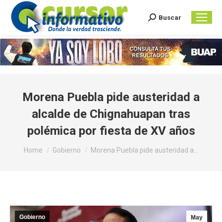
Buscar
Search:
Morena Puebla pide austeridad a
alcalde de Chignahuapan tras
polémica por fiesta de XV años
You are here:
Home
Gobierno
Morena Puebla pide austeridad a…
Gobierno
May