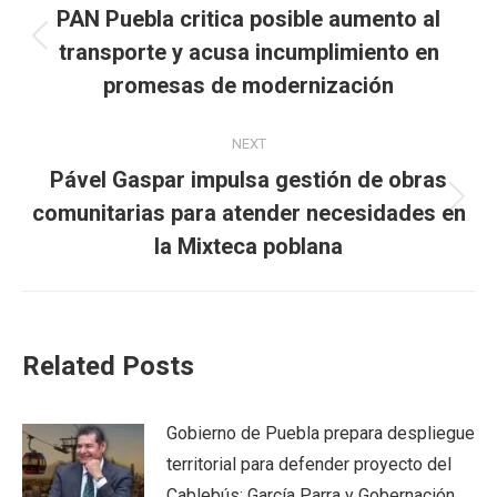
navigation
PAN Puebla critica posible aumento al
Previous
transporte y acusa incumplimiento en
post:
promesas de modernización
NEXT
Pável Gaspar impulsa gestión de obras
Next
comunitarias para atender necesidades en
post:
la Mixteca poblana
Related Posts
Gobierno de Puebla prepara despliegue
territorial para defender proyecto del
Cablebús; García Parra y Gobernación