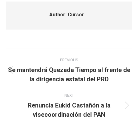
Author:
Cursor
Post
PREVIOUS
navigation
Se mantendrá Quezada Tiempo al frente de
Previous
la dirigencia estatal del PRD
post:
NEXT
Renuncia Eukid Castañón a la
Next
visecoordinación del PAN
post: