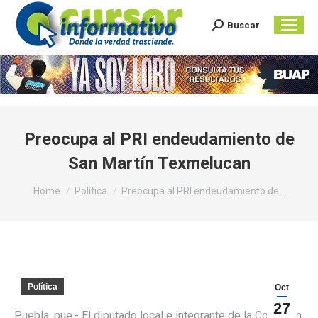
Buscar
Search:
Preocupa al PRI endeudamiento de
San Martín Texmelucan
You are here:
Home
Política
Preocupa al PRI endeudamiento de…
Política
Oct
27
Puebla, pue.- El diputado local e integrante de la Comisión