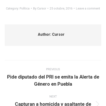
Category:
Política
By
Cursor
25 octubre, 2016
Leave a comment
Author:
Cursor
Post
PREVIOUS
navigation
Pide diputado del PRI se emita la Alerta de
Previous
Género en Puebla
post:
NEXT
Capturan a homicida y asaltante de