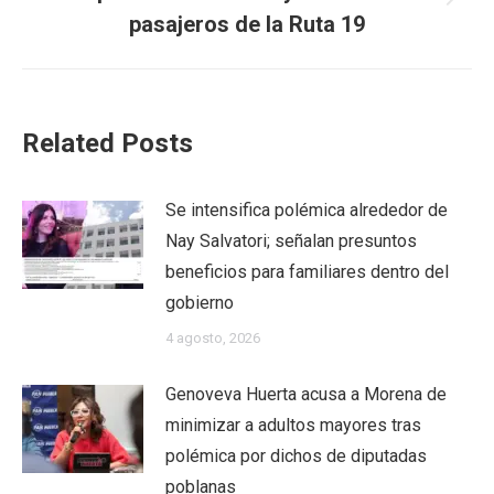
Next
pasajeros de la Ruta 19
post:
Related Posts
Se intensifica polémica alrededor de
Nay Salvatori; señalan presuntos
beneficios para familiares dentro del
gobierno
4 agosto, 2026
Genoveva Huerta acusa a Morena de
minimizar a adultos mayores tras
polémica por dichos de diputadas
poblanas