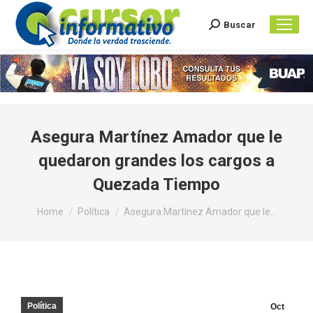
Buscar
Search:
Asegura Martínez Amador que le
quedaron grandes los cargos a
Quezada Tiempo
You are here:
Home
Política
Asegura Martínez Amador que le…
Política
Oct