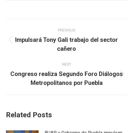
Post
PREVIOUS
navigation
Impulsará Tony Gali trabajo del sector
Previous
cañero
post:
NEXT
Congreso realiza Segundo Foro Diálogos
Next
Metropolitanos por Puebla
post:
Related Posts
BUAP y Gobierno de Puebla impulsan