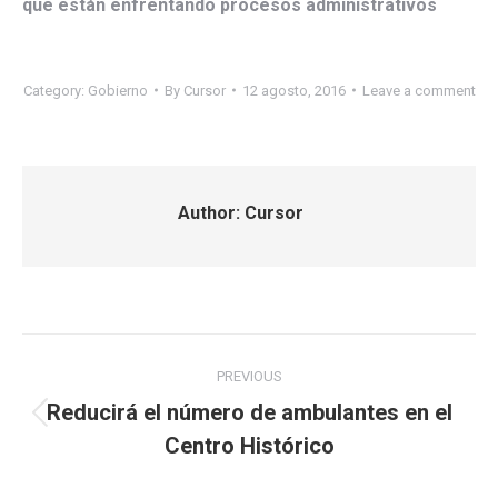
que están enfrentando procesos administrativos
Category:
Gobierno
By
Cursor
12 agosto, 2016
Leave a comment
Author:
Cursor
Post
PREVIOUS
navigation
Reducirá el número de ambulantes en el
Previous
Centro Histórico
post: