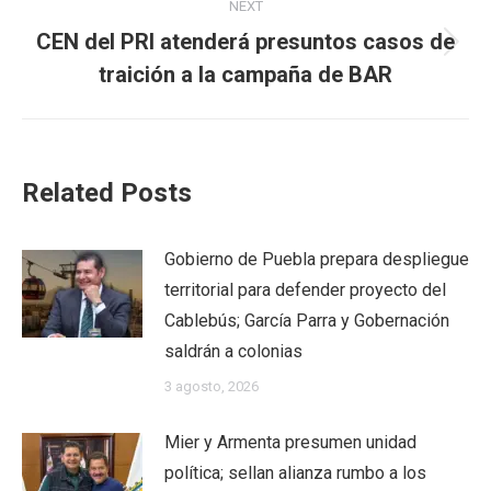
NEXT
CEN del PRI atenderá presuntos casos de
Next
traición a la campaña de BAR
post:
Related Posts
Gobierno de Puebla prepara despliegue
territorial para defender proyecto del
Cablebús; García Parra y Gobernación
saldrán a colonias
3 agosto, 2026
Mier y Armenta presumen unidad
política; sellan alianza rumbo a los