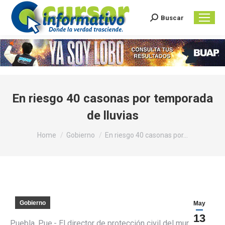
Buscar
Search:
En riesgo 40 casonas por temporada
de lluvias
You are here:
Home
Gobierno
En riesgo 40 casonas por…
Gobierno
May
13
Puebla, Pue.- El director de protección civil del municipio