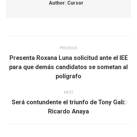
Author:
Cursor
Post
PREVIOUS
navigation
Presenta Roxana Luna solicitud ante el IEE
Previous
para que demás candidatos se sometan al
post:
polígrafo
NEXT
Será contundente el triunfo de Tony Gali:
Next
Ricardo Anaya
post: