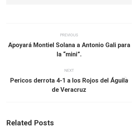
Post
PREVIOUS
navigation
Apoyará Montiel Solana a Antonio Gali para
Previous
la “mini”.
post:
NEXT
Pericos derrota 4-1 a los Rojos del Águila
Next
de Veracruz
post:
Related Posts