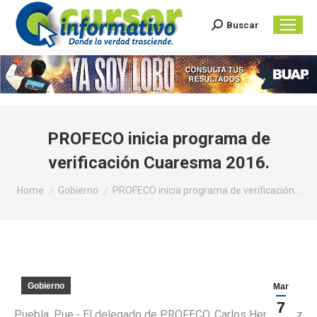
Buscar
Search:
PROFECO inicia programa de
verificación Cuaresma 2016.
You are here:
Home
Gobierno
PROFECO inicia programa de verificación…
Gobierno
Mar
7
Puebla, Pue.- El delegado de PROFECO, Carlos Hernández