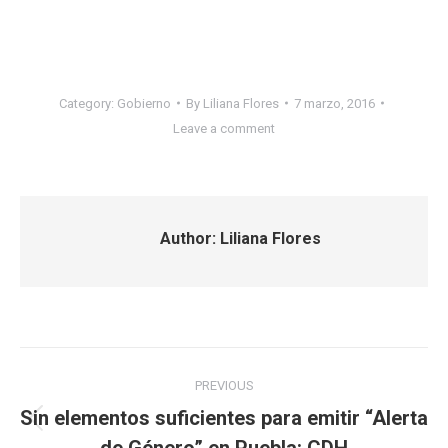
Category:
Gobierno
By
Liliana Flores
7 marzo, 2016
Leave a comment
Author:
Liliana Flores
Post
PREVIOUS
navigation
Sin elementos suficientes para emitir “Alerta
Previous
de Género” en Puebla: CDH