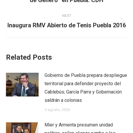
post:
NEXT
Next
Inaugura RMV Abierto de Tenis Puebla 2016
post:
Related Posts
Gobierno de Puebla prepara despliegue
territorial para defender proyecto del
Cablebús; García Parra y Gobernación
saldrán a colonias
3 agosto, 2026
Mier y Armenta presumen unidad