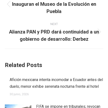
navigation
Inauguran el Museo de la Evolución en
Previous
Puebla
post:
NEXT
Alianza PAN y PRD dará continuidad a un
Next
gobierno de desarrollo: Derbez
post:
Related Posts
Afición mexicana intenta incomodar a Ecuador antes del
duelo; menor exhibe serenata nocturna frente al hotel
30 junio, 2026
FIFA se impone en tribunales; revocan