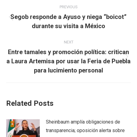
Post
PREVIOUS
navigation
Segob responde a Ayuso y niega “boicot”
Previous
durante su visita a México
post:
NEXT
Entre tamales y promoción política: critican
Next
a Laura Artemisa por usar la Feria de Puebla
post:
para lucimiento personal
Related Posts
Sheinbaum amplía obligaciones de
transparencia; oposición alerta sobre